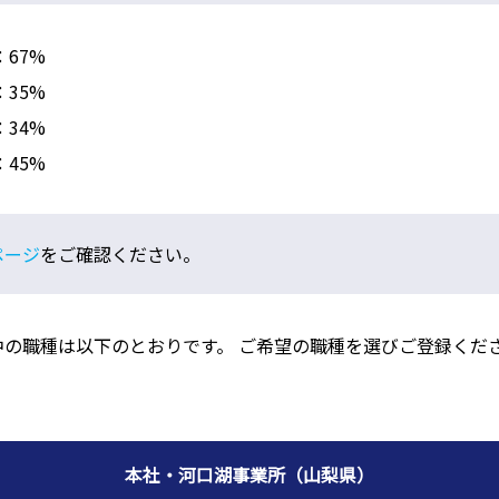
：67%
：35%
：34%
：45%
ページ
をご確認ください。
中の職種は以下のとおりです。 ご希望の職種を選びご登録くだ
本社・河口湖事業所（山梨県）