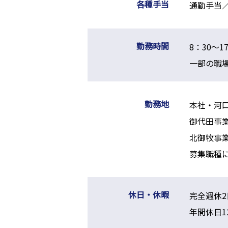
各種手当
通勤手当
勤務時間
8：30～
一部の職
勤務地
本社・河口
御代田事業
北御牧事業
募集職種
休日・休暇
完全週休
年間休日1