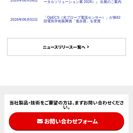
2026年06月08日
ータルソリューション展 2026）』 出展のご案内
「OpECS（光プローブ電流センサー）」が第82
2026年06月02日
回電気学術振興賞「進歩賞」を受賞
ご来場のお礼：『OPIE ’26』 出展のご案内
2026年04月03日
ニュースリリース一覧へ
ご来場のお礼：『MedtecJapan 2026』 出展のご
2026年04月03日
案内
計測器事業の継承先に関するご案内
2026年03月24日
ご来場のお礼：『MEMSセンシング＆ネットワー
2026年01月20日
クシステム展2026』 出展のご案内
当社製品・技術をご要望の方は、まずお問い合わせくださ
い。
河口湖事業所 新棟竣工（環境・安全・効率性を
2026年01月16日
追求した持続可能な生産拠点を構築）
お問い合わせフォーム
ご来場のお礼：『メディカルクリエーションふく
2025年10月07日
しま 2025』 出展のご案内