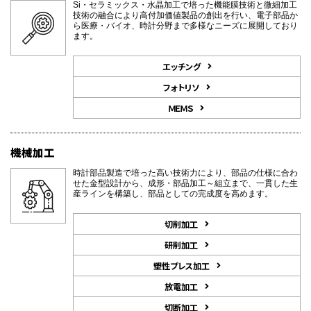
Si・セラミックス・水晶加工で培った機能膜技術と微細加工
技術の融合により高付加価値製品の創出を行い、電子部品か
ら医療・バイオ、時計分野まで多様なニーズに展開しており
ます。
エッチング
フォトリソ
ＭＥＭＳ
機械加工
時計部品製造で培った高い技術力により、部品の仕様に合わ
せた金型設計から、成形・部品加工～組立まで、一貫した生
産ラインを構築し、部品としての完成度を高めます。
切削加工
研削加工
塑性プレス加工
放電加工
切断加工