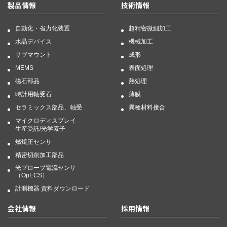
製品情報
技術情報
自動化・省力化装置
超精密微細加工
水晶デバイス
機械加工
サブマウント
成形
MEMS
表面処理
磁石部品
熱処理
時計用軸受石
薄膜
セラミックス部品、軸受
異種材料接合
マイクロディスプレイ
生産受託/光学素子
燃焼圧センサ
精密切削加工部品
光プローブ電流センサ
（OpECS）
計測機器 資料ダウンロード
会社情報
採用情報