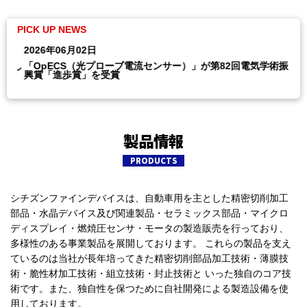
2026年06月02日
20
いたし
「OpECS（光プローブ電流センサー）」が第82回電気学術振
計
興賞「進歩賞」を受賞
製品情報
PRODUCTS
シチズンファインデバイスは、自動車用を主とした精密切削加工
部品・水晶デバイス及び関連製品・セラミックス部品・マイクロ
ディスプレイ・燃焼圧センサ・モータの製造販売を行っており、
多様性のある事業製品を展開しております。 これらの製品を支え
ているのは当社が長年培ってきた精密切削部品加工技術・薄膜技
術・脆性材加工技術・組立技術・封止技術と いった独自のコア技
術です。また、独自性を保つために自社開発による製造設備を使
用しております。