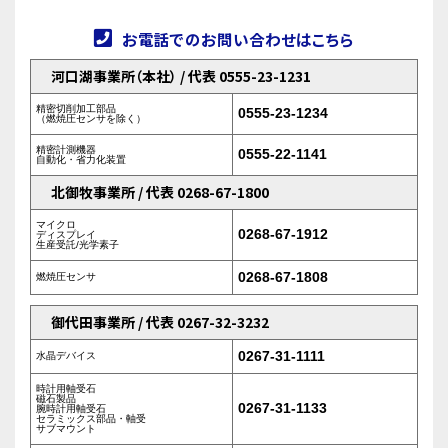
お電話でのお問い合わせはこちら
河口湖事業所（本社） / 代表 0555-23-1231
精密切削加工部品
0555-23-1234
（燃焼圧センサを除く）
精密計測機器
0555-22-1141
自動化・省力化装置
北御牧事業所 / 代表 0268-67-1800
マイクロ
0268-67-1912
ディスプレイ
生産受託/光学素子
0268-67-1808
燃焼圧センサ
御代田事業所 / 代表 0267-32-3232
0267-31-1111
水晶デバイス
時計用軸受石
磁石製品
0267-31-1133
腕時計用軸受石
セラミックス部品・軸受
サブマウント