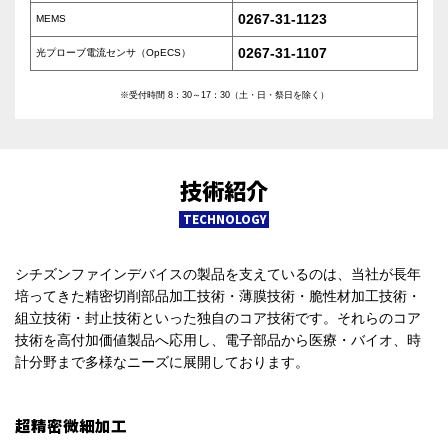
0267-31-1123
MEMS
0267-31-1107
光プローブ電流センサ（OpECS）
※受付時間 8：30～17：30（土・日・祭日を除く）
技術紹介
TECHNOLOGY
シチズンファインデバイスの製品を支えているのは、当社が長年
培ってきた精密切削部品加工技術・薄膜技術・脆性材加工技術・
組立技術・封止技術といった独自のコア技術です。それらのコア
技術を高付加価値製品へ応用し、電子部品から医療・バイオ、時
計分野まで多様なニーズに展開しております。
超精密微細加工