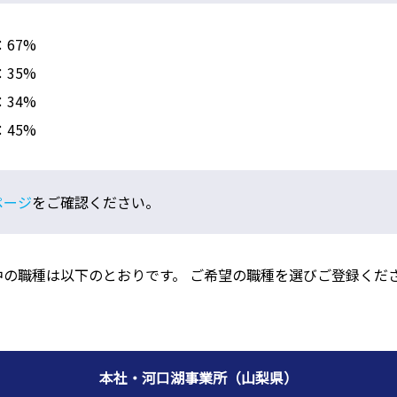
：67%
：35%
：34%
：45%
ページ
をご確認ください。
中の職種は以下のとおりです。 ご希望の職種を選びご登録くだ
本社・河口湖事業所（山梨県）