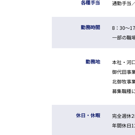
各種手当
通勤手当
勤務時間
8：30～
一部の職
勤務地
本社・河口
御代田事業
北御牧事業
募集職種
休日・休暇
完全週休
年間休日1