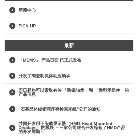
新闻中心
PICK UP
最新
「MEMS」 产品页面 已正式发布
开发了陶瓷制流体动压轴承
即日起您可以索取有关 「陶瓷轴承」和 「微型零组件」的
产品信息
“石英晶体经销商库存检索系统”公开的通知
共同开发用于头戴显示器（HMD-Head Mounted
Displays）的模块 －三家公司联合开发缩短了HMD产品
的开发周期－