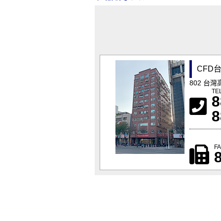
CFD
802 台
TE
8
8
F