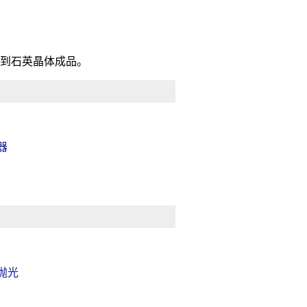
到石英晶体成品。
器
抛光