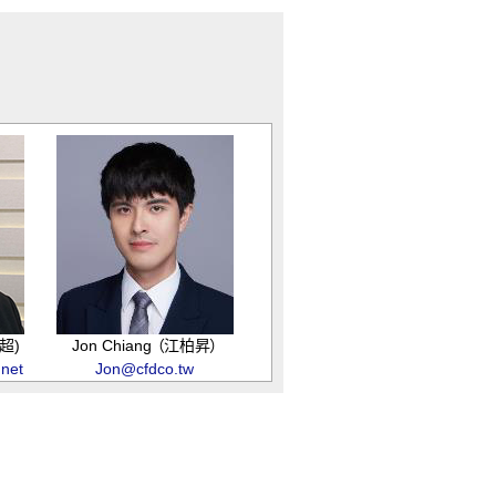
志超)
Jon Chiang （江柏昇）
.net
Jon@cfdco.tw