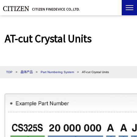
AT-cut Crystal Units
TOP
>
晶体产品
>
Part Numbering System
>
AT-cut Crystal Units