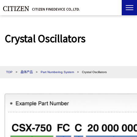
Crystal Oscillators
TOP
>
晶体产品
>
Part Numbering System
>
Crystal Oscillators