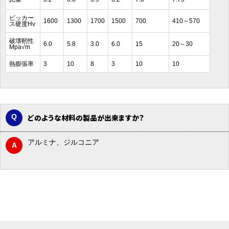
ビッカー
1600
1300
1700
1500
700
410～570
ス硬度Hv
破壊靭性
6.0
5.8
3.0
6.0
15
20～30
Mpa√m
熱膨張率
3
10
8
3
10
10
どのような材料の製品が出来ますか？
アルミナ、ジルコニア