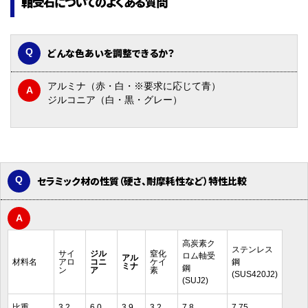
軸受石についてのよくある質問
どんな色あいを調整できるか？
アルミナ（赤・白・※要求に応じて青）
ジルコニア（白・黒・グレー）
セラミック材の性質（硬さ、耐摩耗性など）特性比較
高炭素ク
ステンレス
サイ
ジル
窒化
ロム軸受
アル
材料名
アロ
コニ
ケイ
鋼
ミナ
鋼
ン
ア
素
(SUS420J2)
(SUJ2)
比重
3.2
6.0
3.9
3.2
7.8
7.75