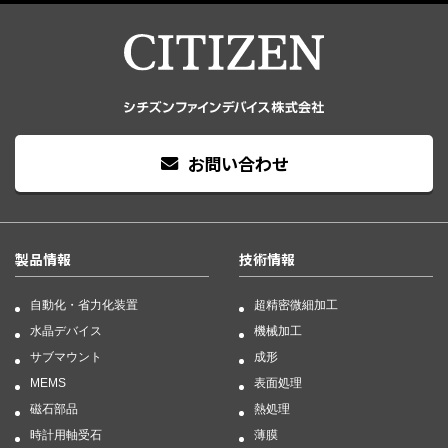
お問い合わせ
製品情報
技術情報
自動化・省力化装置
超精密微細加工
水晶デバイス
機械加工
サブマウント
成形
MEMS
表面処理
磁石部品
熱処理
時計用軸受石
薄膜