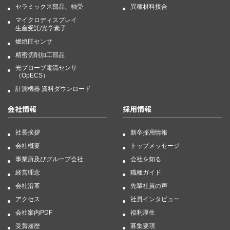
セラミックス部品、軸受
異種材料接合
マイクロディスプレイ
生産受託/光学素子
燃焼圧センサ
精密切削加工部品
光プローブ電流センサ
（OpECS）
計測機器 資料ダウンロード
会社情報
採用情報
社長挨拶
新卒採用情報
会社概要
トップメッセージ
事業所及びグループ会社
会社を知る
経営理念
職種ガイド
会社沿革
先輩社員の声
アクセス
社員インタビュー
会社案内PDF
福利厚生
受賞履歴
募集要項