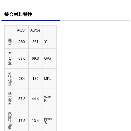
接合材料特性
Au/Sn
Au/Ge
融
280
361
℃
点
ヤ
ン
69.0
69.3
GPa
グ
率
引
張
284
186
MPa
強
度
熱
伝
W/m・
57.3
44.4
導
K
率
熱
膨
ppm/
張
17.5
13.4
℃
係
数