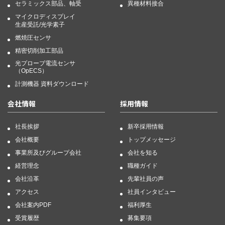
セラミックス部品、軸受
異種材料接合
マイクロディスプレイ
生産受託/光学素子
燃焼圧センサ
精密切削加工部品
光プローブ電流センサ
（OpECS）
計測機器 資料ダウンロード
会社情報
採用情報
社長挨拶
新卒採用情報
会社概要
トップメッセージ
事業所及びグループ会社
会社を知る
経営理念
職種ガイド
会社沿革
先輩社員の声
アクセス
社員インタビュー
会社案内PDF
福利厚生
受賞履歴
募集要項