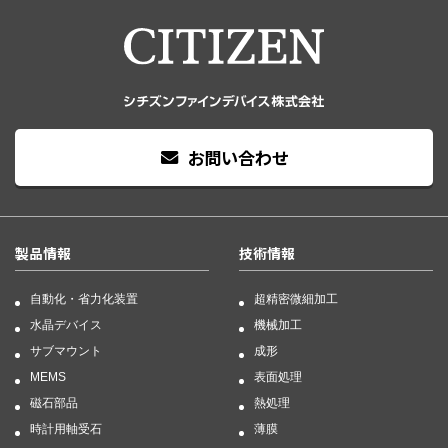
お問い合わせ
製品情報
技術情報
自動化・省力化装置
超精密微細加工
水晶デバイス
機械加工
サブマウント
成形
MEMS
表面処理
磁石部品
熱処理
時計用軸受石
薄膜