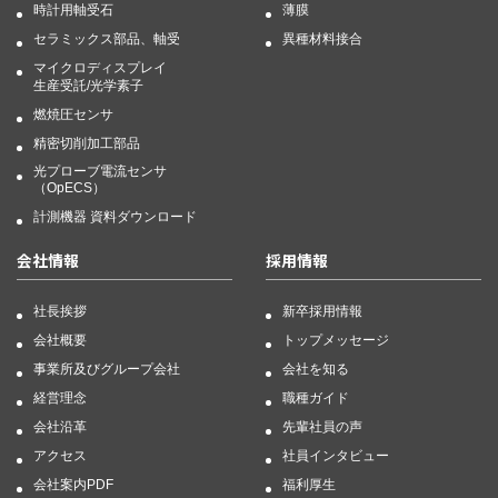
時計用軸受石
薄膜
セラミックス部品、軸受
異種材料接合
マイクロディスプレイ
生産受託/光学素子
燃焼圧センサ
精密切削加工部品
光プローブ電流センサ
（OpECS）
計測機器 資料ダウンロード
会社情報
採用情報
社長挨拶
新卒採用情報
会社概要
トップメッセージ
事業所及びグループ会社
会社を知る
経営理念
職種ガイド
会社沿革
先輩社員の声
アクセス
社員インタビュー
会社案内PDF
福利厚生