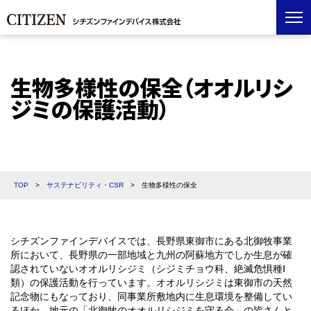
生物多様性の保全（オオルリシ
ジミの保護活動）
TOP
>
サステナビリティ・CSR
>
生物多様性の保全
シチズンファインデバイスでは、長野県東御市にある北御牧事業
所において、長野県の一部地域と九州の阿蘇地方でしか生息が確
認されていないオオルリシジミ（シジミチョウ科、絶滅危惧種Ⅰ
類）の保護活動を行っています。オオルリシジミは東御市の天然
記念物にもなっており、同事業所敷地内に生息環境を整備してい
るほか、地元の「北御牧のオオルリシジミを守る会」の皆さんと