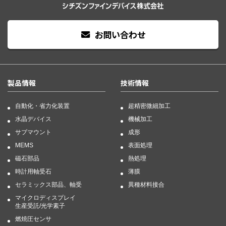
お問い合わせ
製品情報
技術情報
自動化・省力化装置
超精密微細加工
水晶デバイス
機械加工
サブマウント
成形
MEMS
表面処理
磁石部品
熱処理
時計用軸受石
薄膜
セラミックス部品、軸受
異種材料接合
マイクロディスプレイ
生産受託/光学素子
燃焼圧センサ