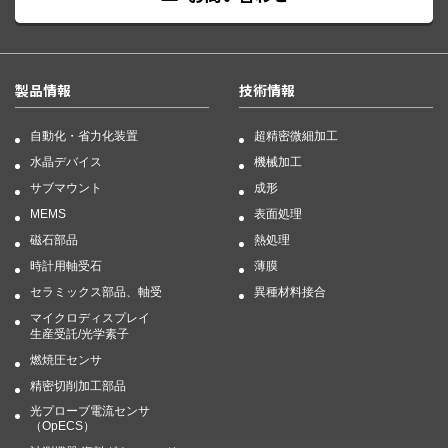
製品情報
技術情報
自動化・省力化装置
超精密微細加工
水晶デバイス
機械加工
サブマウント
成形
MEMS
表面処理
磁石部品
熱処理
時計用軸受石
薄膜
セラミックス部品、軸受
異種材料接合
マイクロディスプレイ
生産受託/光学素子
燃焼圧センサ
精密切削加工部品
光プローブ電流センサ
（OpECS）