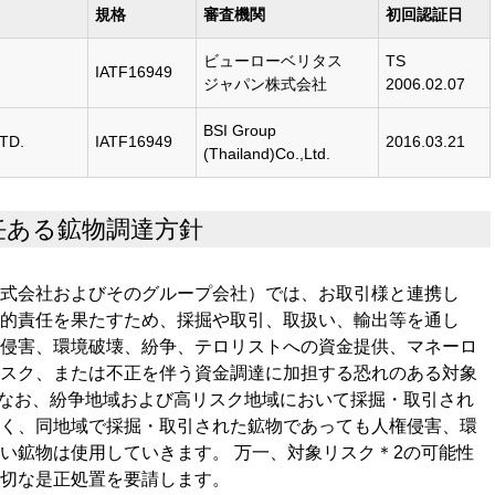
規格
審査機関
初回認証日
ビューローベリタス
TS
IATF16949
ジャパン株式会社
2006.02.07
BSI Group
TD.
IATF16949
2016.03.21
(Thailand)Co.,Ltd.
任ある鉱物調達方針
式会社およびそのグループ会社）では、お取引様と連携し
的責任を果たすため、採掘や取引、取扱い、輸出等を通し
侵害、環境破壊、紛争、テロリストへの資金提供、マネーロ
スク、または不正を伴う資金調達に加担する恐れのある対象
 なお、紛争地域および高リスク地域において採掘・取引され
く、同地域で採掘・取引された鉱物であっても人権侵害、環
い鉱物は使用していきます。 万一、対象リスク＊2の可能性
切な是正処置を要請します。