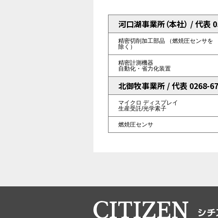
河口湖事業所（本社） / 代表 055
精密切削加工部品
（燃焼圧センサを
除く）
精密計測機器
自動化・省力化装置
北御牧事業所 / 代表 0268-67
マイクロ
ディスプレイ
生産受託/光学素子
燃焼圧センサ