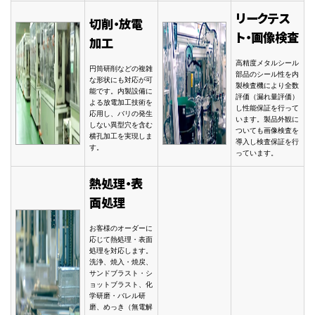
リークテス
切削・放電
ト・画像検査
加工
高精度メタルシール
円筒研削などの複雑
部品のシール性を内
な形状にも対応が可
製検査機により全数
能です。内製設備に
評価（漏れ量評価）
よる放電加工技術を
し性能保証を行って
応用し、バリの発生
います。製品外観に
しない異型穴を含む
ついても画像検査を
横孔加工を実現しま
導入し検査保証を行
す。
っています。
熱処理・表
面処理
お客様のオーダーに
応じて熱処理・表面
処理を対応します。
洗浄、焼入・焼戻、
サンドブラスト・シ
ョットブラスト、化
学研磨・バレル研
磨、めっき（無電解