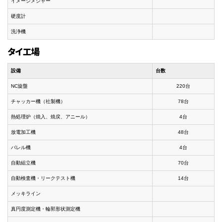
イメージメジャー
硬度計
洗浄機
タイ工場
設備
台数
NC旋盤
220台
チャッカー機（社製機）
78台
熱処理炉（焼入、焼戻、アニール）
4台
放電加工機
48台
バレル機
4台
自動組立機
70台
自動検査機・リークテスト機
14台
メッキライン
真円度測定機・輪郭形状測定機