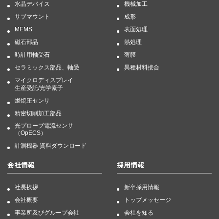
水晶デバイス
機械加工
サブマウント
成形
MEMS
表面処理
磁石部品
熱処理
時計用軸受石
薄膜
セラミックス部品、軸受
異種材料接合
マイクロディスプレイ
生産受託/光学素子
燃焼圧センサ
精密切削加工部品
光プローブ電流センサ
（OpECS）
計測機器 資料ダウンロード
会社情報
採用情報
社長挨拶
新卒採用情報
会社概要
トップメッセージ
事業所及びグループ会社
会社を知る