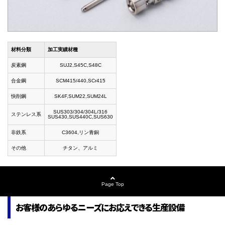
材料分類
加工実績材種
炭素鋼
SUJ2,S45C,S48C
合金鋼
SCM415/440,SCr415
快削鋼
SK4F,SUM22,SUM24L
SUS303/304/304L/316
ステンレス系
SUS430,SUS440C,SUS630
非鉄系
C3604,リン青銅
その他
チタン、アルミ
Page Top
お客様のあらゆるニーズにお応えできる生産設備