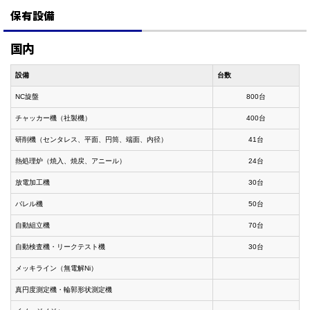
保有設備
国内
設備
台数
NC旋盤
800台
チャッカー機（社製機）
400台
研削機（センタレス、平面、円筒、端面、内径）
41台
熱処理炉（焼入、焼戻、アニール）
24台
放電加工機
30台
バレル機
50台
自動組立機
70台
自動検査機・リークテスト機
30台
メッキライン（無電解Ni）
真円度測定機・輪郭形状測定機