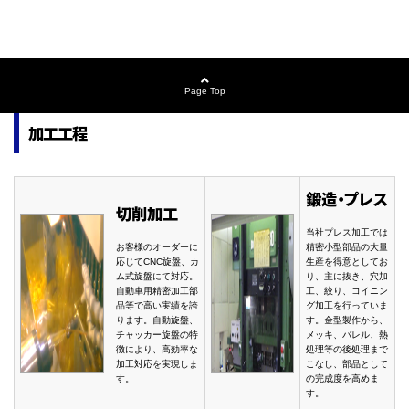
Page Top
加工工程
鍛造・プレス
切削加工
当社プレス加工では
お客様のオーダーに
精密小型部品の大量
応じてCNC旋盤、カ
生産を得意としてお
ム式旋盤にて対応。
り、主に抜き、穴加
自動車用精密加工部
工、絞り、コイニン
品等で高い実績を誇
グ加工を行っていま
ります。自動旋盤、
す。金型製作から、
チャッカー旋盤の特
メッキ、バレル、熱
徴により、高効率な
処理等の後処理まで
加工対応を実現しま
こなし、部品として
す。
の完成度を高めま
す。