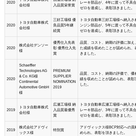
2020
レーキ部品が、4年に渡って不具
会社様
入品質栄誉賞
ゼロを達成し、表彰頂きました。
三好工場様 優
トヨタ自動車三好工場様へ納入さ
トヨタ自動車株式
2020
良品質5年継
ンジン部品が、5年に渡って不具
会社様
続賞
ゼロを達成し、表彰頂きました。
優秀仕入先表
品質、コスト、納期の評価に加え
株式会社デンソー
2020
彰 優秀仕入先
た成績を収めたことが認められ、
様
賞
きました。
Schaeffler
Technologies AG
PREMIUM
品質、コスト、納期の評価で、優
& Co. KG様
SUPPLIER
2020
績を収めたことが認められ、表彰
Continental
NOMINATION
した。
Automotive GmbH
2019
様
広瀬工場様 納
トヨタ自動車広瀬工場様へ納入さ
トヨタ自動車株式
2019
入品質最優秀
レーキ部品が、3年に渡って不具
会社様
賞
ゼロを達成し、表彰頂きました。
株式会社アドヴィ
アドヴィックス様BCP対応への貢
2019
特別賞
ックス様
められ、表彰を頂きました。