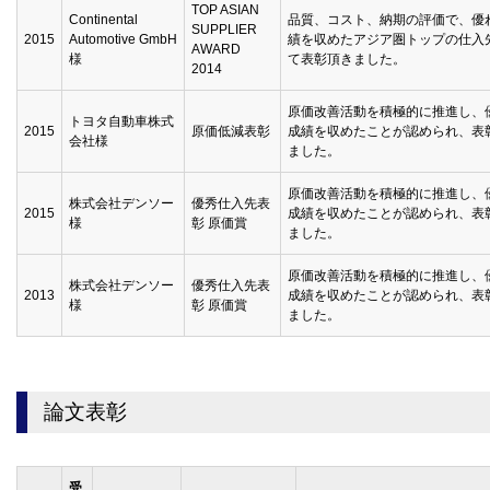
TOP ASIAN
Continental
品質、コスト、納期の評価で、優
SUPPLIER
2015
Automotive GmbH
績を収めたアジア圏トップの仕入
AWARD
様
て表彰頂きました。
2014
原価改善活動を積極的に推進し、
トヨタ自動車株式
2015
原価低減表彰
成績を収めたことが認められ、表
会社様
ました。
原価改善活動を積極的に推進し、
株式会社デンソー
優秀仕入先表
2015
成績を収めたことが認められ、表
様
彰 原価賞
ました。
原価改善活動を積極的に推進し、
株式会社デンソー
優秀仕入先表
2013
成績を収めたことが認められ、表
様
彰 原価賞
ました。
論文表彰
受