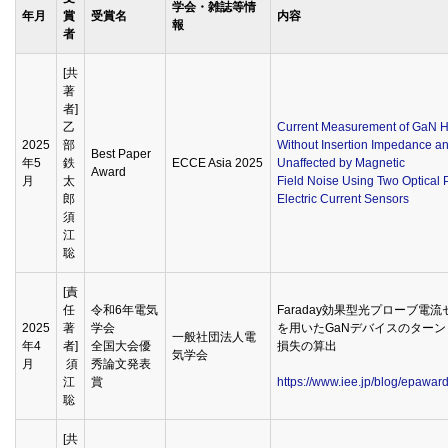
学会・雑誌等情
年月
賞
受賞名
内容
報
者
[共
著
者]
乙
Current Measurement of GaN 
2025
部
Without Insertion Impedance a
Best Paper
年5
鉄
ECCE Asia 2025
Unaffected by Magnetic
Award
月
太
Field Noise Using Two Optical 
郎
Electric Current Sensors
須
江
聡
[責
任
令和6年電気
Faraday効果型光プローブ電流
2025
著
学会
を用いたGaNデバイスのターン
一般社団法人電
年4
者]
全国大会優
損失の算出
気学会
月
須
秀論文発表
江
賞
https://www.iee.jp/blog/epawar
聡
[共