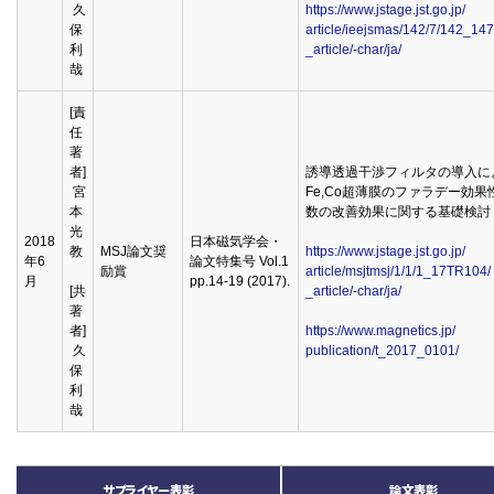
久
https://www.jstage.jst.go.jp/
保
article/ieejsmas/142/7/142_147
利
_article/-char/ja/
哉
[責
任
著
者]
誘導透過干渉フィルタの導入に
宮
Fe,Co超薄膜のファラデー効果
本
数の改善効果に関する基礎検討
光
2018
日本磁気学会・
教
MSJ論文奨
https://www.jstage.jst.go.jp/
年6
論文特集号 Vol.1
励賞
article/msjtmsj/1/1/1_17TR104/
月
pp.14-19 (2017).
[共
_article/-char/ja/
著
者]
https://www.magnetics.jp/
久
publication/t_2017_0101/
保
利
哉
サプライヤー表彰
論文表彰