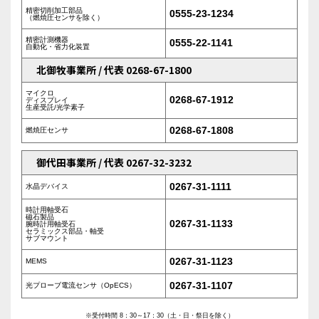
精密切削加工部品
0555-23-1234
（燃焼圧センサを除く）
精密計測機器
0555-22-1141
自動化・省力化装置
北御牧事業所 / 代表 0268-67-1800
マイクロ
0268-67-1912
ディスプレイ
生産受託/光学素子
0268-67-1808
燃焼圧センサ
御代田事業所 / 代表 0267-32-3232
0267-31-1111
水晶デバイス
時計用軸受石
磁石製品
0267-31-1133
腕時計用軸受石
セラミックス部品・軸受
サブマウント
0267-31-1123
MEMS
0267-31-1107
光プローブ電流センサ（OpECS）
※受付時間 8：30～17：30（土・日・祭日を除く）