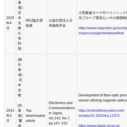
著
者]
宮
小型集磁ヨーク付ツインヘッド
2025
本
光プローブ電流センサの基礎検
MSJ論文奨
公益社団法人日
年4
光
励賞
本磁気学会
月
教
https://www.magnetics.jp/societ
久
msjencouragementaward/list/
保
利
哉
[責
任
著
者]
宮
本
光
教
Development of fiber-optic pre
sensor utilizing magneto-optical
Electronics and
[共
Communications
2024
著
Top
https://onlinelibrary.wiley.com/
in Japan,
年3
者]
downloaded
doi/abs/10.1002/ecj.12375
Vol.142, No.7,
月
饗
article
pp.147–153
場
https://www.jstage.jst.go.jp/