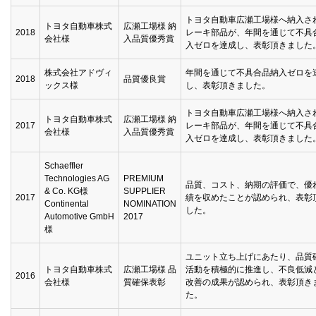
トヨタ自動車広瀬工場様へ納入さ
トヨタ自動車株式
広瀬工場様 納
2018
レーキ部品が、年間を通じて不具
会社様
入品質優秀賞
入ゼロを達成し、表彰頂きました
株式会社アドヴィ
年間を通じて不具合品納入ゼロを
2018
品質優良賞
ックス様
し、表彰頂きました。
トヨタ自動車広瀬工場様へ納入さ
トヨタ自動車株式
広瀬工場様 納
2017
レーキ部品が、年間を通じて不具
会社様
入品質優秀賞
入ゼロを達成し、表彰頂きました
Schaeffler
Technologies AG
PREMIUM
品質、コスト、納期の評価で、優
& Co. KG様
SUPPLIER
2017
績を収めたことが認められ、表彰
Continental
NOMINATION
した。
Automotive GmbH
2017
様
ユニット立ち上げにあたり、品質
トヨタ自動車株式
広瀬工場様 品
活動を積極的に推進し、不良低減
2016
会社様
質確保表彰
改善の成果が認められ、表彰頂き
た。