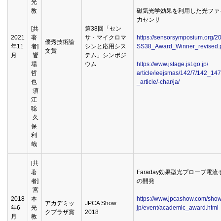
光
教
磁気光学効果を利用した光ファ
力センサ
[共
第38回「セン
2021
著
サ・マイクロマ
https://sensorsymposium.org/2
優秀技術論
年11
者]
シンと応用シス
SS38_Award_Winner_revised.
文賞
月
饗
テム」シンポジ
場
ウム
https://www.jstage.jst.go.jp/
哲
article/ieejsmas/142/7/142_147
也
_article/-char/ja/
須
江
聡
久
保
利
哉
[共
著
Faraday効果型光プローブ電流
者]
の開発
宮
2018
本
https://www.jpcashow.com/sho
アカデミッ
JPCA Show
年6
光
jp/event/academic_award.html
クプラザ賞
2018
月
教