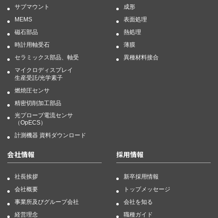
サブマウント
成形
MEMS
表面処理
磁石部品
熱処理
時計用軸受石
薄膜
セラミックス部品、軸受
異種材料接合
マイクロディスプレイ
生産受託/光学素子
燃焼圧センサ
精密切削加工部品
光プローブ電流センサ
（OpECS）
計測機器 資料ダウンロード
会社情報
採用情報
社長挨拶
新卒採用情報
会社概要
トップメッセージ
事業所及びグループ会社
会社を知る
経営理念
職種ガイド