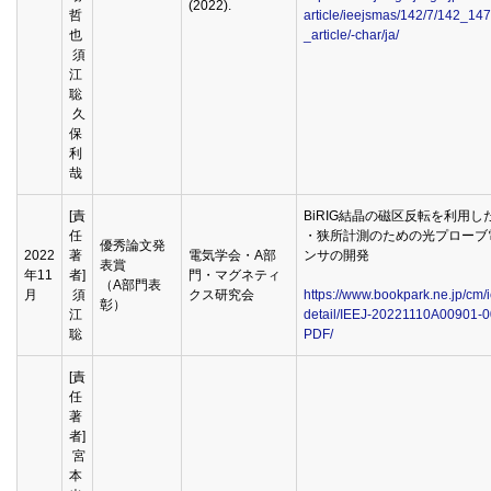
(2022).
哲
article/ieejsmas/142/7/142_147
也
_article/-char/ja/
須
江
聡
久
保
利
哉
[責
BiRIG結晶の磁区反転を利用し
任
・狭所計測のための光プローブ
優秀論文発
2022
著
電気学会・A部
ンサの開発
表賞
年11
者]
門・マグネティ
（A部門表
月
須
クス研究会
https://www.bookpark.ne.jp/cm/i
彰）
江
detail/IEEJ-20221110A00901-0
聡
PDF/
[責
任
著
者]
宮
本