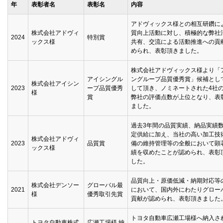
年
表彰者名
表彰名
内容
アドヴィックス様との相互研鑽に
株式会社アドヴィ
質向上活動に対し、積極的な弊社
2024
特別賞
ックス様
共有、交流による活動推進への貢
められ、表彰頂きました。
株式会社アドヴィックス様より「
アイシングル
ングループ品質優秀賞」候補とし
株式会社アイシン
2023
ープ品質優秀
して頂き、ノミネートされた4社
様
賞
弊社の評価点数が上位となり、表
ました。
過去3年間の品質実績、納品実績
定供給に加え、当社の高い加工技
株式会社アドヴィ
2023
品質賞
備の維持管理等の全般において顕
ックス様
績を収めたことが認められ、表彰
した。
品質向上・原価低減・納期対応等
株式会社デンソー
グローバル最
2021
において、国内外にわたりグロー
様
優秀取引先賞
貢献が認められ、表彰頂きました
トヨタ自動車広瀬工場様へ納入さ
トヨタ自動車株式
広瀬工場様 納