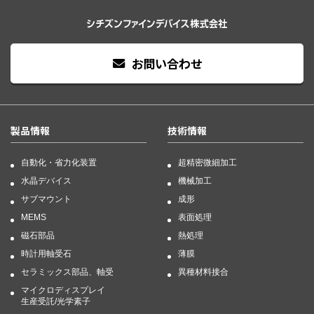
お問い合わせ
製品情報
技術情報
自動化・省力化装置
超精密微細加工
水晶デバイス
機械加工
サブマウント
成形
MEMS
表面処理
磁石部品
熱処理
時計用軸受石
薄膜
セラミックス部品、軸受
異種材料接合
マイクロディスプレイ
生産受託/光学素子