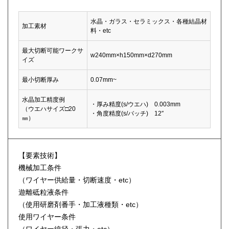
水晶・ガラス・セラミックス・各種結晶材
加工素材
料・etc
最大切断可能ワークサ
w240mm×h150mm×d270mm
イズ
最小切断厚み
0.07mm~
水晶加工精度例
・厚み精度(s/ウエハ) 0.003mm
（ウエハサイズ□20
・角度精度(s/バッチ) 12″
㎜）
【要素技術】
機械加工条件
（ワイヤー供給量・切断速度・etc）
遊離砥粒液条件
（使用研磨剤番手・加工液種類・etc）
使用ワイヤー条件