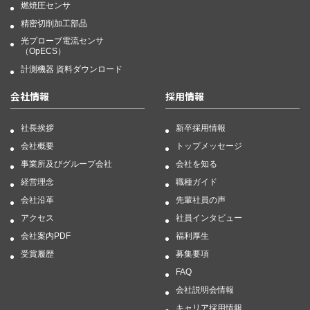
燃焼圧センサ
精密切削加工部品
光プローブ電流センサ
（OpECS）
計測機器 資料ダウンロード
会社情報
採用情報
社長挨拶
新卒採用情報
会社概要
トップメッセージ
事業所及びグループ会社
会社を知る
経営理念
職種ガイド
会社沿革
先輩社員の声
アクセス
社員インタビュー
会社案内PDF
福利厚生
受賞履歴
募集要項
FAQ
会社説明会情報
キャリア採用情報