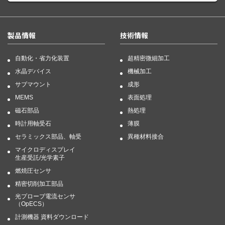
製品情報
技術情報
自動化・省力化装置
超精密微細加工
水晶デバイス
機械加工
サブマウント
成形
MEMS
表面処理
磁石部品
熱処理
時計用軸受石
薄膜
セラミックス部品、軸受
異種材料接合
マイクロディスプレイ
生産受託/光学素子
燃焼圧センサ
精密切削加工部品
光プローブ電流センサ
（OpECS）
計測機器 資料ダウンロード