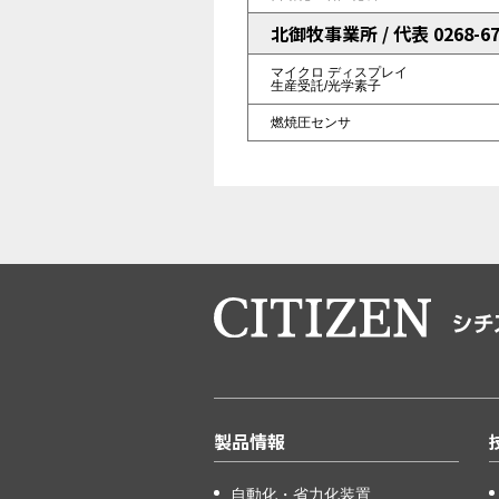
北御牧事業所 / 代表 0268-67
マイクロ
ディスプレイ
生産受託/光学素子
燃焼圧センサ
製品情報
自動化・省力化装置