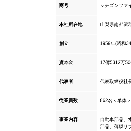
商号
シチズンファ
本社所在地
山梨県南都留郡
創立
1959年(昭和3
資本金
17億5312万5
代表者
代表取締役社
従業員数
862名＜単体＞
事業内容
自動車部品、
部品、薄膜サ