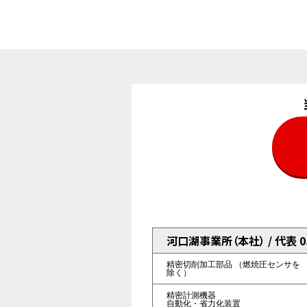
河口湖事業所（本社） / 代表 055
精密切削加工部品
（燃焼圧センサを
除く）
精密計測機器
自動化・省力化装置