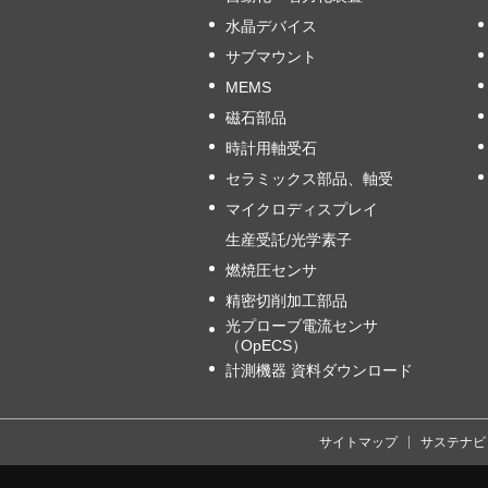
水晶デバイス
サブマウント
MEMS
磁石部品
時計用軸受石
セラミックス部品、軸受
マイクロディスプレイ
生産受託/光学素子
燃焼圧センサ
精密切削加工部品
光プローブ電流センサ
（OpECS）
計測機器 資料ダウンロード
サイトマップ
サステナビ