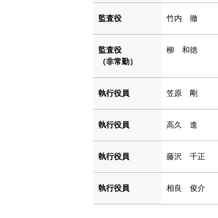
監査役
竹内 徹
監査役
柳 和徳
（非常勤）
執行役員
笠原 剛
執行役員
高久 進
執行役員
藤沢 千正
執行役員
相良 俊介