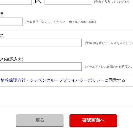
[名]
（全角で入力してください）
号
（半角数字で入力してください。 例：03-0000-0000）
ス
（半角 @を含むアドレスを入力して
ス(確認入力)
（メールアドレス確認のため再度入力
人情報保護方針
・
シチズングループプライバシーポリシー
に同意する
確認画面へ
戻る