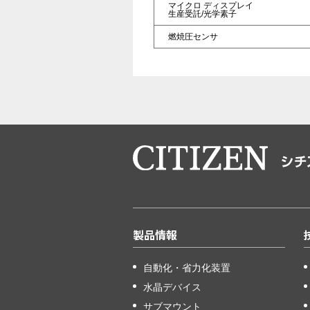
マイクロ
ディスプレイ
生産受託/光学素子
燃焼圧センサ
製品情報
自動化・省力化装置
水晶デバイス
サブマウント