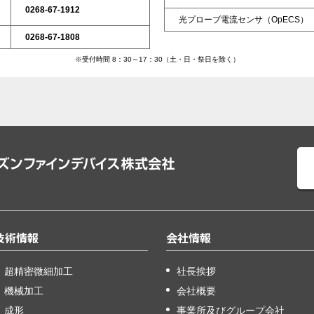
0268-67-1912
光プローブ電流センサ（OpECS）
0268-67-1808
※受付時間 8：30～17：30（土・日・祭日を除く）
技術情報
会社情報
超精密微細加工
社長挨拶
機械加工
会社概要
成形
事業所及びグループ会社