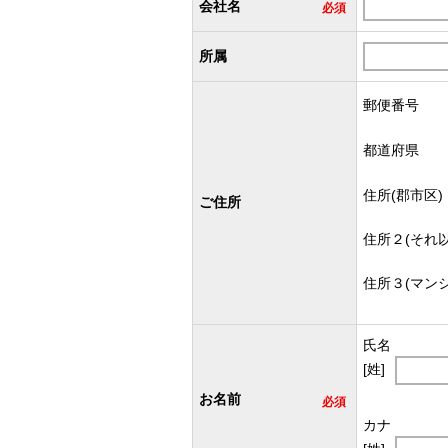
会社名
必須
所属
郵便番号
都道府県
住所(郡市区)
ご住所
住所２(それ以
住所３(マン
氏名
[姓]
お名前
必須
カナ