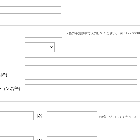
（7桁の半角数字で入力してください。 例：999-999
降)
ション名等)
[名]
（全角で入力してください）