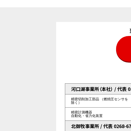
河口湖事業所（本社） / 代表 055
精密切削加工部品
（燃焼圧センサを
除く）
精密計測機器
自動化・省力化装置
北御牧事業所 / 代表 0268-67