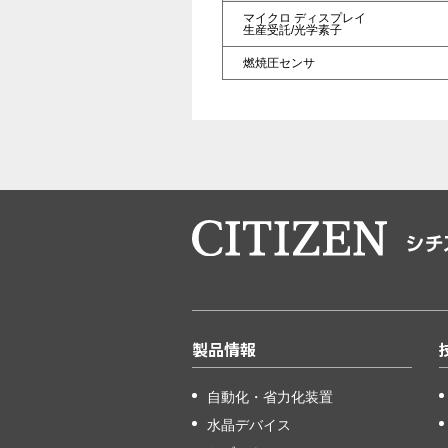
マイクロ
ディスプレイ
生産受託/光学素子
燃焼圧センサ
製品情報
自動化・省力化装置
水晶デバイス