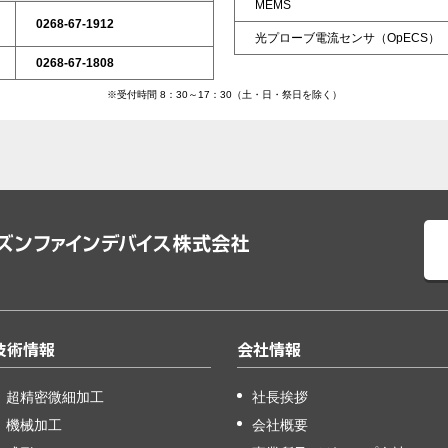
MEMS
0268-67-1912
光プローブ電流センサ（OpECS）
0268-67-1808
※受付時間 8：30～17：30（土・日・祭日を除く）
技術情報
会社情報
超精密微細加工
社長挨拶
機械加工
会社概要