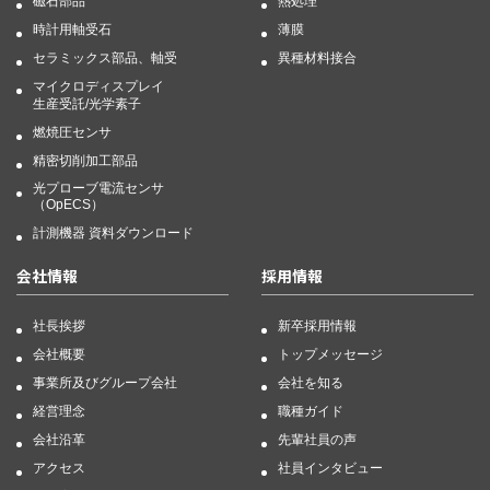
磁石部品
熱処理
時計用軸受石
薄膜
セラミックス部品、軸受
異種材料接合
マイクロディスプレイ
生産受託/光学素子
燃焼圧センサ
精密切削加工部品
光プローブ電流センサ
（OpECS）
計測機器 資料ダウンロード
会社情報
採用情報
社長挨拶
新卒採用情報
会社概要
トップメッセージ
事業所及びグループ会社
会社を知る
経営理念
職種ガイド
会社沿革
先輩社員の声
アクセス
社員インタビュー