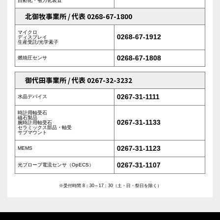
自動化・省力化装置
北御牧事業所 / 代表 0268-67-1800
マイクロ
0268-67-1912
ディスプレイ
生産受託/光学素子
0268-67-1808
燃焼圧センサ
御代田事業所 / 代表 0267-32-3232
0267-31-1111
水晶デバイス
時計用軸受石
磁石製品
0267-31-1133
腕時計用軸受石
セラミックス部品・軸受
サブマウント
0267-31-1123
MEMS
0267-31-1107
光プローブ電流センサ（OpECS）
※受付時間 8：30～17：30（土・日・祭日を除く）