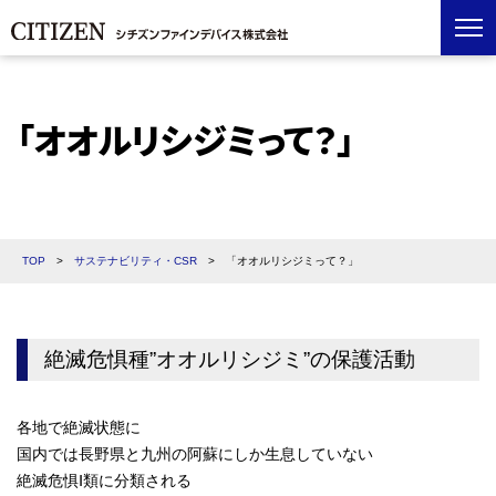
「オオルリシジミって？」
TOP
>
サステナビリティ・CSR
>
「オオルリシジミって？」
絶滅危惧種”オオルリシジミ”の保護活動
各地で絶滅状態に
国内では長野県と九州の阿蘇にしか生息していない
絶滅危惧Ⅰ類に分類される