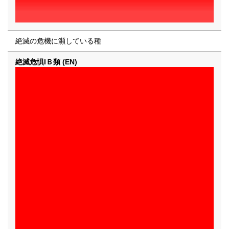
絶滅の危機に瀕している種
絶滅危惧IＢ類 (EN)