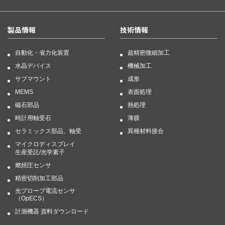
製品情報
技術情報
自動化・省力化装置
超精密微細加工
水晶デバイス
機械加工
サブマウント
成形
MEMS
表面処理
磁石部品
熱処理
時計用軸受石
薄膜
セラミックス部品、軸受
異種材料接合
マイクロディスプレイ
生産受託/光学素子
燃焼圧センサ
精密切削加工部品
光プローブ電流センサ
（OpECS）
計測機器 資料ダウンロード