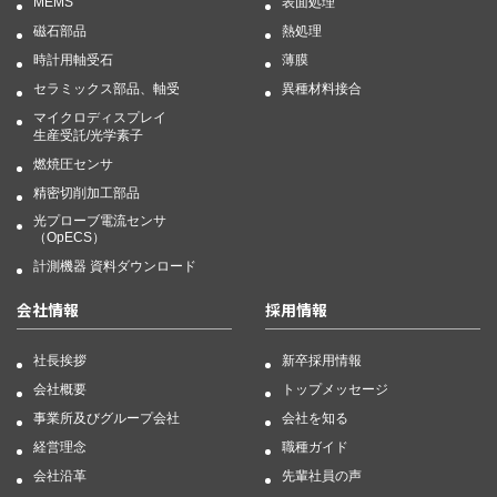
MEMS
表面処理
磁石部品
熱処理
時計用軸受石
薄膜
セラミックス部品、軸受
異種材料接合
マイクロディスプレイ
生産受託/光学素子
燃焼圧センサ
精密切削加工部品
光プローブ電流センサ
（OpECS）
計測機器 資料ダウンロード
会社情報
採用情報
社長挨拶
新卒採用情報
会社概要
トップメッセージ
事業所及びグループ会社
会社を知る
経営理念
職種ガイド
会社沿革
先輩社員の声