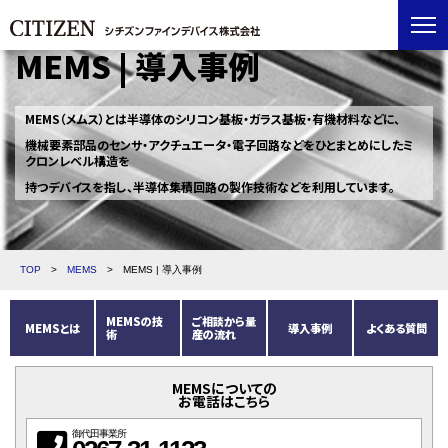
MEMS | 導入事例
MEMS（メムス）とは半導体のシリコン基板・ガラス基板・有機材料などに、
機械要素部品のセンサ・アクチュエータ・電子回路などをひとまとめにしたミ
クロンレベル構造を
持つデバイスを指し、半導体集積回路の製作技術などを利用しています。
TOP
>
MEMS
>
MEMS | 導入事例
MEMSの技
ご相談から量
MEMSとは
導入事例
よくある質問
術
産の流れ
MEMSについての
お電話はこちら
御代田事業所