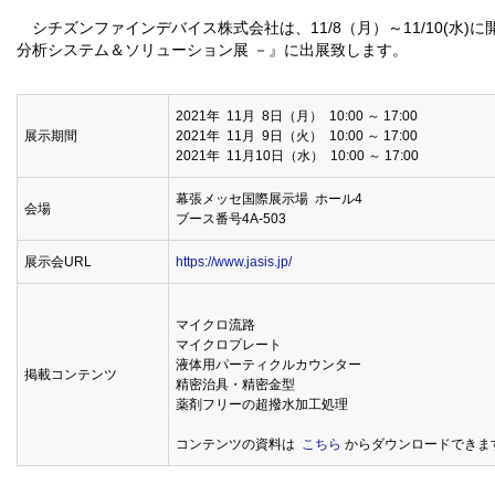
シチズンファインデバイス株式会社は、11/8（月）～11/10(水)に開
分析システム＆ソリューション展 －』に出展致します。
2021年 11月 8日（月） 10:00 ～ 17:00
展示期間
2021年 11月 9日（火） 10:00 ～ 17:00
2021年 11月10日（水） 10:00 ～ 17:00
幕張メッセ国際展示場 ホール4
会場
ブース番号4A-503
展示会URL
https://www.jasis.jp/
マイクロ流路
マイクロプレート
液体用パーティクルカウンター
掲載コンテンツ
精密治具・精密金型
薬剤フリーの超撥水加工処理
コンテンツの資料は
こちら
からダウンロードできます（