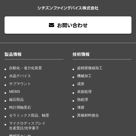
お問い合わせ
製品情報
技術情報
自動化・省力化装置
超精密微細加工
水晶デバイス
機械加工
サブマウント
成形
MEMS
表面処理
磁石部品
熱処理
時計用軸受石
薄膜
セラミックス部品、軸受
異種材料接合
マイクロディスプレイ
生産受託/光学素子