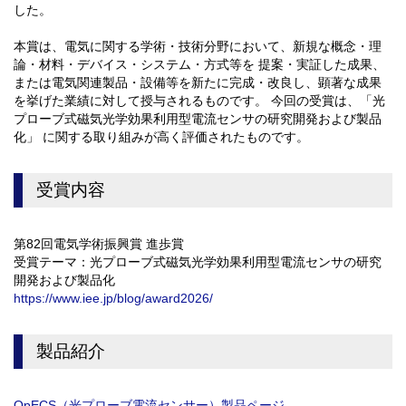
した。
本賞は、電気に関する学術・技術分野において、新規な概念・理
論・材料・デバイス・システム・方式等を 提案・実証した成果、
または電気関連製品・設備等を新たに完成・改良し、顕著な成果
を挙げた業績に対して授与されるものです。 今回の受賞は、「光
プローブ式磁気光学効果利用型電流センサの研究開発および製品
化」 に関する取り組みが高く評価されたものです。
受賞内容
第82回電気学術振興賞 進歩賞
受賞テーマ：光プローブ式磁気光学効果利用型電流センサの研究
開発および製品化
https://www.iee.jp/blog/award2026/
製品紹介
OpECS（光プローブ電流センサー）製品ページ