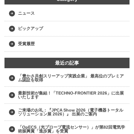
ニュース
ピックアップ
受賞履歴
最近の記事
「豊かさ共創スリーアップ実践企業」 最高位のプレミア
ム認証を取得
最新技術が集結！「TECHNO-FRONTIER 2026」に出展
いたします
ご来場のお礼：『JPCA Show 2026（電子機器トータル
ソリューション展 2026）』 出展のご案内
「OpECS（光プローブ電流センサー）」が第82回電気学
術振興賞「進歩賞」を受賞