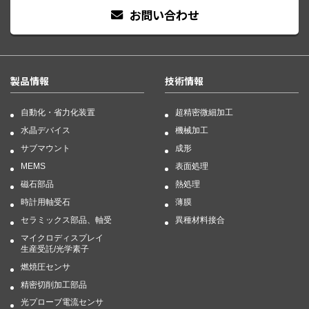
お問い合わせ
製品情報
技術情報
自動化・省力化装置
超精密微細加工
水晶デバイス
機械加工
サブマウント
成形
MEMS
表面処理
磁石部品
熱処理
時計用軸受石
薄膜
セラミックス部品、軸受
異種材料接合
マイクロディスプレイ
生産受託/光学素子
燃焼圧センサ
精密切削加工部品
光プローブ電流センサ