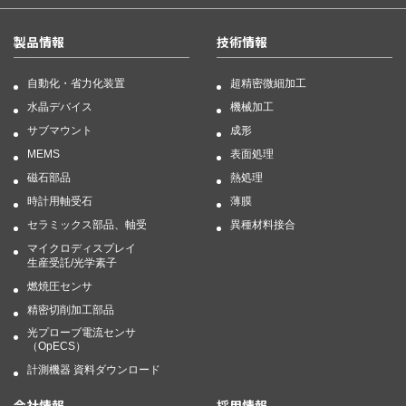
製品情報
技術情報
自動化・省力化装置
超精密微細加工
水晶デバイス
機械加工
サブマウント
成形
MEMS
表面処理
磁石部品
熱処理
時計用軸受石
薄膜
セラミックス部品、軸受
異種材料接合
マイクロディスプレイ
生産受託/光学素子
燃焼圧センサ
精密切削加工部品
光プローブ電流センサ
（OpECS）
計測機器 資料ダウンロード
会社情報
採用情報