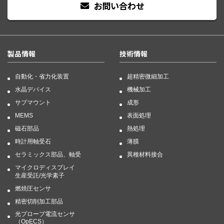
お問い合わせ
製品情報
技術情報
自動化・省力化装置
超精密微細加工
水晶デバイス
機械加工
サブマウント
成形
MEMS
表面処理
磁石部品
熱処理
時計用軸受石
薄膜
セラミックス部品、軸受
異種材料接合
マイクロディスプレイ
生産受託/光学素子
燃焼圧センサ
精密切削加工部品
光プローブ電流センサ
（OpECS）