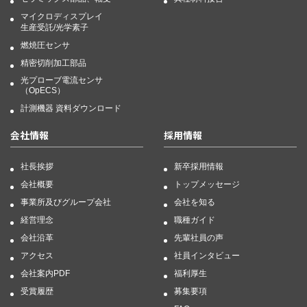
マイクロディスプレイ
生産受託/光学素子
燃焼圧センサ
精密切削加工部品
光プローブ電流センサ
（OpECS）
計測機器 資料ダウンロード
会社情報
採用情報
社長挨拶
新卒採用情報
会社概要
トップメッセージ
事業所及びグループ会社
会社を知る
経営理念
職種ガイド
会社沿革
先輩社員の声
アクセス
社員インタビュー
会社案内PDF
福利厚生
受賞履歴
募集要項