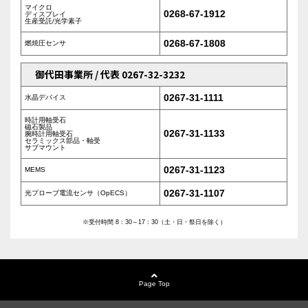
マイクロ
0268-67-1912
ディスプレイ
生産受託/光学素子
0268-67-1808
燃焼圧センサ
御代田事業所 / 代表 0267-32-3232
0267-31-1111
水晶デバイス
時計用軸受石
磁石製品
0267-31-1133
腕時計用軸受石
セラミックス部品・軸受
サブマウント
0267-31-1123
MEMS
0267-31-1107
光プローブ電流センサ（OpECS）
※受付時間 8：30～17：30（土・日・祭日を除く）
Page Top