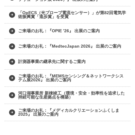
「OpECS（光プローブ電流センサー）」が第82回電気学
術振興賞「進歩賞」を受賞
ご来場のお礼：『OPIE ’26』 出展のご案内
ご来場のお礼：『MedtecJapan 2026』 出展のご案内
計測器事業の継承先に関するご案内
ご来場のお礼：『MEMSセンシング＆ネットワークシス
テム展2026』 出展のご案内
河口湖事業所 新棟竣工（環境・安全・効率性を追求した
持続可能な生産拠点を構築）
ご来場のお礼：『メディカルクリエーションふくしま
2025』 出展のご案内