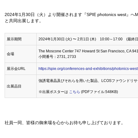
2024年1月30日（火）より開催されます『SPIE photonics west』へMiyota De
と共同出展します。
展示期間
2024年1月30日 (火) 〜 2月1日 (木) 10:00～17:00 (最
The Moscone Center 747 Howard St San Francisco, CA 94
会場
小間番号：2731, 2733
展示会URL
https://spie.org/conferences-and-exhibitions/photonics-west
強誘電液晶及びそれらを用いた製品、LCOSファウンドリサ
出展品目
※出展ポスターは
こちら
(PDFファイル:548KB)
社員一同、皆様の御来場を心からお待ち申し上げております。