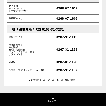
マイクロ
0268-67-1912
ディスプレイ
生産受託/光学素子
0268-67-1808
燃焼圧センサ
御代田事業所 / 代表 0267-32-3232
0267-31-1111
水晶デバイス
時計用軸受石
磁石製品
0267-31-1133
腕時計用軸受石
セラミックス部品・軸受
サブマウント
0267-31-1123
MEMS
0267-31-1107
光プローブ電流センサ（OpECS）
※受付時間 8：30～17：30（土・日・祭日を除く）
Page Top