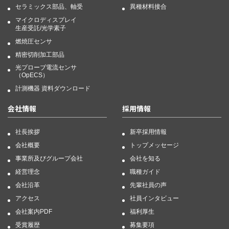
セラミックス部品、軸受
異種材料接合
マイクロディスプレイ
生産受託/光学素子
燃焼圧センサ
精密切削加工部品
光プローブ電流センサ
（OpECS）
計測機器 資料ダウンロード
会社情報
採用情報
社長挨拶
新卒採用情報
会社概要
トップメッセージ
事業所及びグループ会社
会社を知る
経営理念
職種ガイド
会社沿革
先輩社員の声
アクセス
社員インタビュー
会社案内PDF
福利厚生
受賞履歴
募集要項