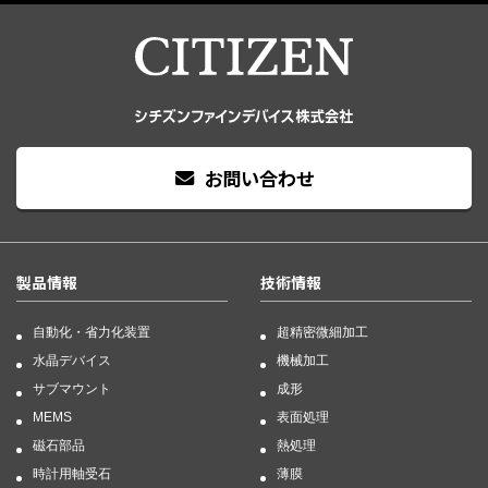
お問い合わせ
製品情報
技術情報
自動化・省力化装置
超精密微細加工
水晶デバイス
機械加工
サブマウント
成形
MEMS
表面処理
磁石部品
熱処理
時計用軸受石
薄膜