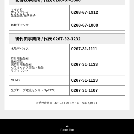
マイクロ
0268-67-1912
ディスプレイ
生産受託/光学素子
0268-67-1808
燃焼圧センサ
御代田事業所 / 代表 0267-32-3232
0267-31-1111
水晶デバイス
時計用軸受石
磁石製品
0267-31-1133
腕時計用軸受石
セラミックス部品・軸受
サブマウント
0267-31-1123
MEMS
0267-31-1107
光プローブ電流センサ（OpECS）
※受付時間 8：30～17：30（土・日・祭日を除く）
Page Top