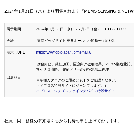
2024年1月31日（水）より開催されます『MEMS SENSING & NETW
展示期間
2024年 1月 31日（水）～ 2月2日（金） 10:00 ～ 17:00
会場
東京ビッグサイト 東５ホール 小間番号：5D-09
展示会URL
https://www.optojapan.jp/mems/ja/
接合封止、微細加工、医療向け微細治具、MEMS製造受託
マイクロ流路、 薬剤フリーの超撥水加工処理
出展品目
※各種カタログのご用命は以下をご確認ください。
（イプロス特設サイトにジャンプします。）
イプロス シチズンファインデバイス特設サイト
社員一同、皆様の御来場を心からお待ち申し上げております。