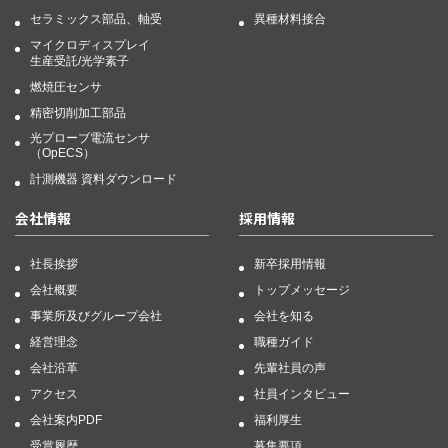
セラミックス部品、軸受
異種材料接合
マイクロディスプレイ
生産受託/光学素子
燃焼圧センサ
精密切削加工部品
光プローブ電流センサ
（OpECS）
計測機器 資料ダウンロード
会社情報
採用情報
社長挨拶
新卒採用情報
会社概要
トップメッセージ
事業所及びグループ会社
会社を知る
経営理念
職種ガイド
会社沿革
先輩社員の声
アクセス
社員インタビュー
会社案内PDF
福利厚生
受賞履歴
募集要項