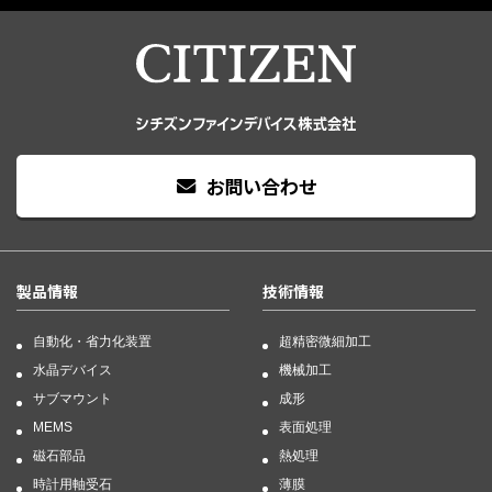
お問い合わせ
製品情報
技術情報
自動化・省力化装置
超精密微細加工
水晶デバイス
機械加工
サブマウント
成形
MEMS
表面処理
磁石部品
熱処理
時計用軸受石
薄膜