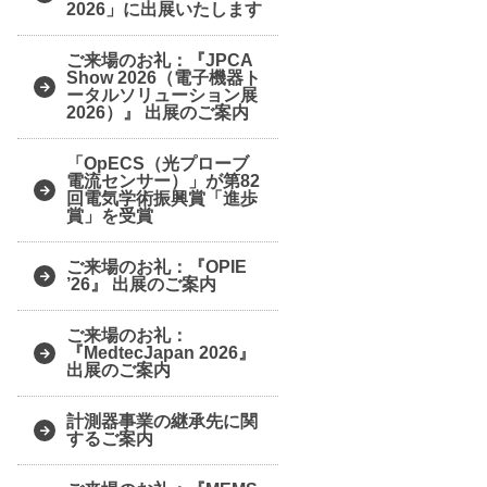
2026」に出展いたします
ご来場のお礼：『JPCA
Show 2026（電子機器ト
ータルソリューション展
2026）』 出展のご案内
「OpECS（光プローブ
電流センサー）」が第82
回電気学術振興賞「進歩
賞」を受賞
ご来場のお礼：『OPIE
’26』 出展のご案内
ご来場のお礼：
『MedtecJapan 2026』
出展のご案内
計測器事業の継承先に関
するご案内