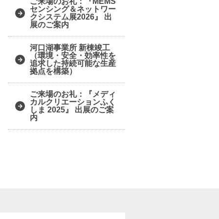
ご来場のお礼：『MEMS
センシング＆ネットワー
クシステム展2026』 出
展のご案内
河口湖事業所 新棟竣工
（環境・安全・効率性を
追求した持続可能な生産
拠点を構築）
ご来場のお礼：『メディ
カルクリエーションふく
しま 2025』 出展のご案
内