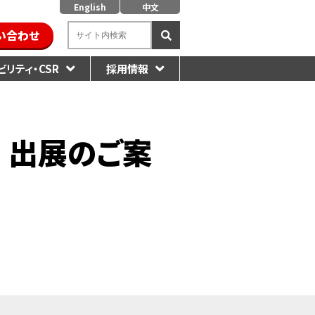
English
中文
い合わせ
リティ・CSR
採用情報
4』 出展のご案