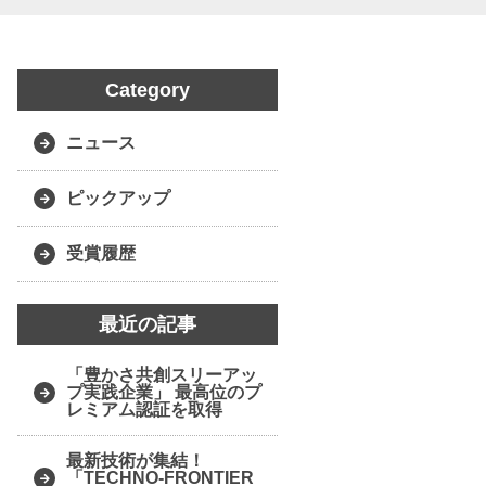
Category
ニュース
ピックアップ
受賞履歴
最近の記事
「豊かさ共創スリーアッ
プ実践企業」 最高位のプ
レミアム認証を取得
最新技術が集結！
「TECHNO-FRONTIER