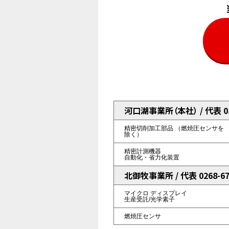
河口湖事業所（本社） / 代表 055
精密切削加工部品
（燃焼圧センサを
除く）
精密計測機器
自動化・省力化装置
北御牧事業所 / 代表 0268-67
マイクロ
ディスプレイ
生産受託/光学素子
燃焼圧センサ