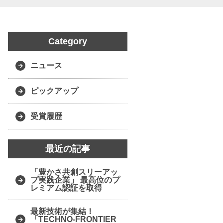
Category
ニュース
ピックアップ
受賞履歴
最近の記事
「豊かさ共創スリーアッ
プ実践企業」 最高位のプ
レミアム認証を取得
最新技術が集結！
「TECHNO-FRONTIER