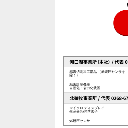
河口湖事業所（本社） / 代表 055
精密切削加工部品
（燃焼圧センサを
除く）
精密計測機器
自動化・省力化装置
北御牧事業所 / 代表 0268-67
マイクロ
ディスプレイ
生産受託/光学素子
燃焼圧センサ