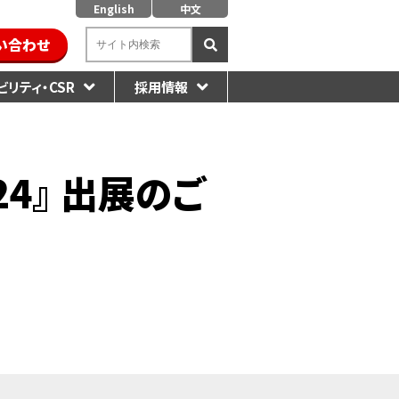
English
中文
い合わせ
リティ・CSR
採用情報
24』 出展のご