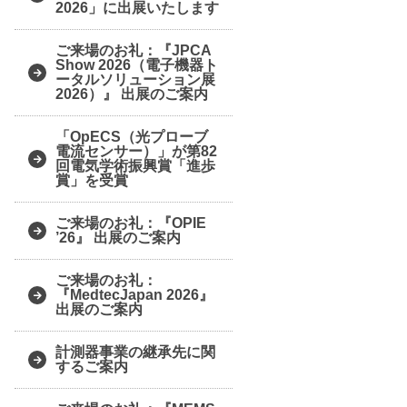
2026」に出展いたします
ご来場のお礼：『JPCA
Show 2026（電子機器ト
ータルソリューション展
2026）』 出展のご案内
「OpECS（光プローブ
電流センサー）」が第82
回電気学術振興賞「進歩
賞」を受賞
ご来場のお礼：『OPIE
’26』 出展のご案内
ご来場のお礼：
『MedtecJapan 2026』
出展のご案内
計測器事業の継承先に関
するご案内