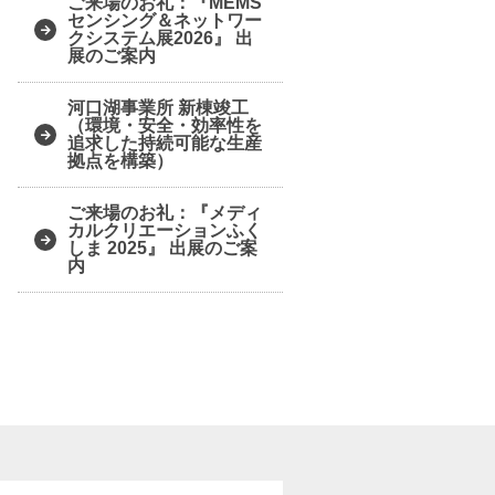
ご来場のお礼：『MEMS
センシング＆ネットワー
クシステム展2026』 出
展のご案内
河口湖事業所 新棟竣工
（環境・安全・効率性を
追求した持続可能な生産
拠点を構築）
ご来場のお礼：『メディ
カルクリエーションふく
しま 2025』 出展のご案
内