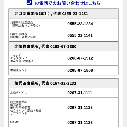
お電話でのお問い合わせはこちら
河口湖事業所（本社） / 代表 0555-23-1231
精密切削加工部品
0555-23-1234
（燃焼圧センサを除く）
精密計測機器
0555-22-1141
自動化・省力化装置
北御牧事業所 / 代表 0268-67-1800
マイクロ
0268-67-1912
ディスプレイ
生産受託/光学素子
0268-67-1808
燃焼圧センサ
御代田事業所 / 代表 0267-32-3232
0267-31-1111
水晶デバイス
時計用軸受石
磁石製品
0267-31-1133
腕時計用軸受石
セラミックス部品・軸受
サブマウント
0267-31-1123
MEMS