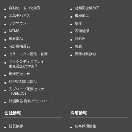
自動化・省力化装置
超精密微細加工
水晶デバイス
機械加工
サブマウント
成形
MEMS
表面処理
磁石部品
熱処理
時計用軸受石
薄膜
セラミックス部品、軸受
異種材料接合
マイクロディスプレイ
生産受託/光学素子
燃焼圧センサ
精密切削加工部品
光プローブ電流センサ
（OpECS）
計測機器 資料ダウンロード
会社情報
採用情報
社長挨拶
新卒採用情報