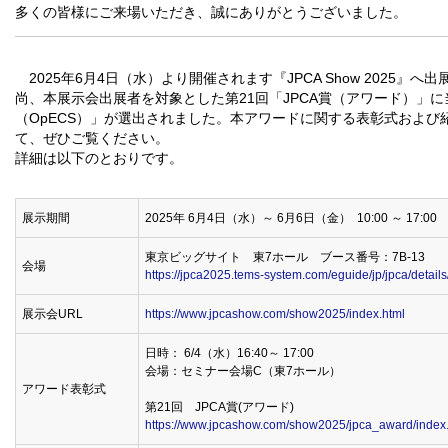
多くの皆様にご来場いただき、誠にありがとうございました。
2025年6月4日（水）より開催されます『JPCA Show 2025』へ
尚、本展示会出展者を対象とした第21回「JPCA賞（アワード）」
（OpECS）」が選出されました。本アワードに関する表彰式およ
て、ぜひご覧ください。
詳細は以下のとおりです。
展示期間
2025年 6月4日（水）～ 6月6日（金） 10:00 ～ 17:00
東京ビッグサイト 東7ホール ブース番号：7B-13
会場
https://jpca2025.tems-system.com/eguide/jp/jpca/deta
展示会URL
https://www.jpcashow.com/show2025/index.html
日時： 6/4（水）16:40～ 17:00
会場：セミナー会場C（東7ホール）
アワード表彰式
第21回 JPCA賞(アワード)
https://www.jpcashow.com/show2025/jpca_award/index