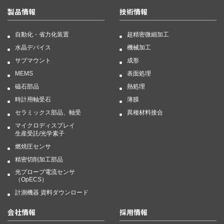
製品情報
技術情報
自動化・省力化装置
超精密微細加工
水晶デバイス
機械加工
サブマウント
成形
MEMS
表面処理
磁石部品
熱処理
時計用軸受石
薄膜
セラミックス部品、軸受
異種材料接合
マイクロディスプレイ
生産受託/光学素子
燃焼圧センサ
精密切削加工部品
光プローブ電流センサ
（OpECS）
計測機器 資料ダウンロード
会社情報
採用情報