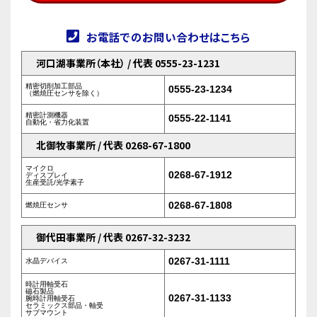
お電話でのお問い合わせはこちら
河口湖事業所（本社） / 代表 0555-23-1231
精密切削加工部品
0555-23-1234
（燃焼圧センサを除く）
精密計測機器
0555-22-1141
自動化・省力化装置
北御牧事業所 / 代表 0268-67-1800
マイクロ
0268-67-1912
ディスプレイ
生産受託/光学素子
0268-67-1808
燃焼圧センサ
御代田事業所 / 代表 0267-32-3232
0267-31-1111
水晶デバイス
時計用軸受石
磁石製品
0267-31-1133
腕時計用軸受石
セラミックス部品・軸受
サブマウント