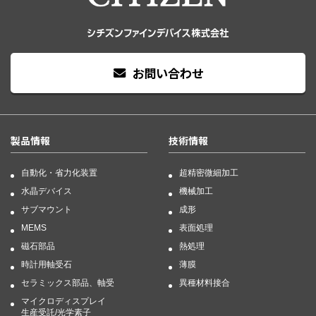
お問い合わせ
製品情報
技術情報
自動化・省力化装置
超精密微細加工
水晶デバイス
機械加工
サブマウント
成形
MEMS
表面処理
磁石部品
熱処理
時計用軸受石
薄膜
セラミックス部品、軸受
異種材料接合
マイクロディスプレイ
生産受託/光学素子