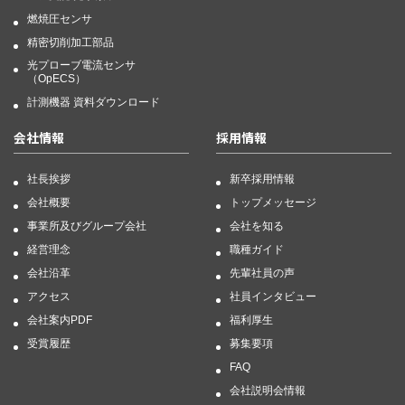
燃焼圧センサ
精密切削加工部品
光プローブ電流センサ
（OpECS）
計測機器 資料ダウンロード
会社情報
採用情報
社長挨拶
新卒採用情報
会社概要
トップメッセージ
事業所及びグループ会社
会社を知る
経営理念
職種ガイド
会社沿革
先輩社員の声
アクセス
社員インタビュー
会社案内PDF
福利厚生
受賞履歴
募集要項
FAQ
会社説明会情報