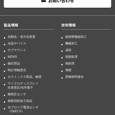
お問い合わせ
製品情報
技術情報
自動化・省力化装置
超精密微細加工
水晶デバイス
機械加工
サブマウント
成形
MEMS
表面処理
磁石部品
熱処理
時計用軸受石
薄膜
セラミックス部品、軸受
異種材料接合
マイクロディスプレイ
生産受託/光学素子
燃焼圧センサ
精密切削加工部品
光プローブ電流センサ
（OpECS）