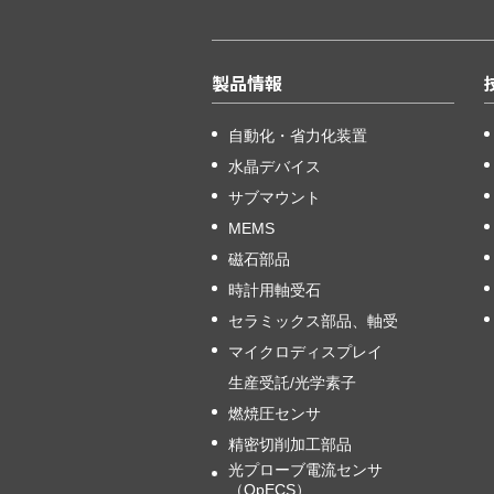
製品情報
自動化・省力化装置
水晶デバイス
サブマウント
MEMS
磁石部品
時計用軸受石
セラミックス部品、軸受
マイクロディスプレイ
生産受託/光学素子
燃焼圧センサ
精密切削加工部品
光プローブ電流センサ
（OpECS）