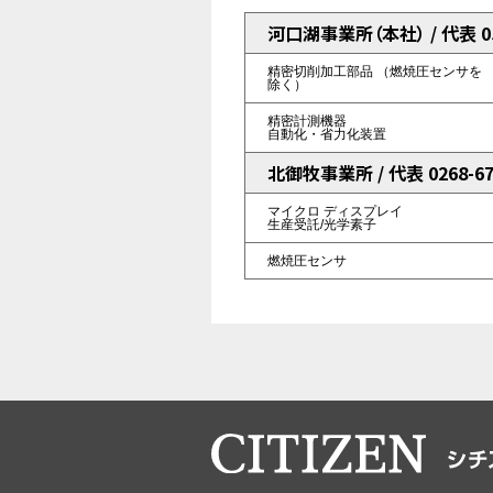
河口湖事業所（本社） / 代表 055
精密切削加工部品
（燃焼圧センサを
除く）
精密計測機器
自動化・省力化装置
北御牧事業所 / 代表 0268-67
マイクロ
ディスプレイ
生産受託/光学素子
燃焼圧センサ