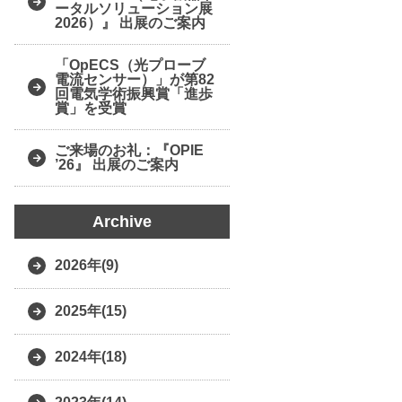
ータルソリューション展
2026）』 出展のご案内
「OpECS（光プローブ
電流センサー）」が第82
回電気学術振興賞「進歩
賞」を受賞
ご来場のお礼：『OPIE
’26』 出展のご案内
Archive
2026年(9)
2025年(15)
2024年(18)