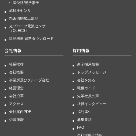
生産受託/光学素子
燃焼圧センサ
精密切削加工部品
光プローブ電流センサ
（OpECS）
計測機器 資料ダウンロード
会社情報
採用情報
社長挨拶
新卒採用情報
会社概要
トップメッセージ
事業所及びグループ会社
会社を知る
経営理念
職種ガイド
会社沿革
先輩社員の声
アクセス
社員インタビュー
会社案内PDF
福利厚生
受賞履歴
募集要項
FAQ
会社説明会情報