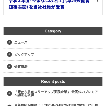
令和３年度「やまなしの名工」（卓越技能者
知事表彰）を当社社員が受賞
Category
ニュース
ピックアップ
受賞履歴
Recent posts
「豊かさ共創スリーアップ実践企業」 最高位のプレミア
ム認証を取得
最新技術が集結！「TECHNO-FRONTIER 2026」に出展