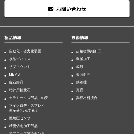
お問い合わせ
製品情報
技術情報
自動化・省力化装置
超精密微細加工
水晶デバイス
機械加工
サブマウント
成形
MEMS
表面処理
磁石部品
熱処理
時計用軸受石
薄膜
セラミックス部品、軸受
異種材料接合
マイクロディスプレイ
生産受託/光学素子
燃焼圧センサ
精密切削加工部品
光プローブ電流センサ