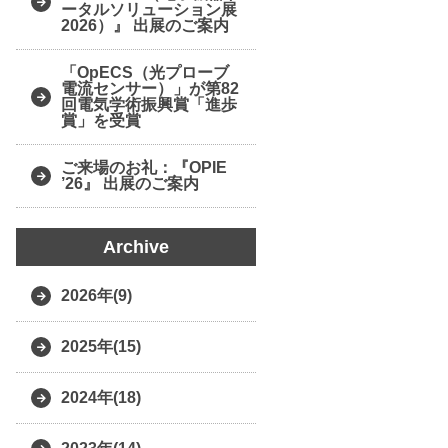
ータルソリューション展
2026）』 出展のご案内
「OpECS（光プローブ
電流センサー）」が第82
回電気学術振興賞「進歩
賞」を受賞
ご来場のお礼：『OPIE
’26』 出展のご案内
Archive
2026年(9)
2025年(15)
2024年(18)