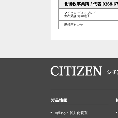
北御牧事業所 / 代表 0268-67
マイクロ
ディスプレイ
生産受託/光学素子
燃焼圧センサ
製品情報
自動化・省力化装置