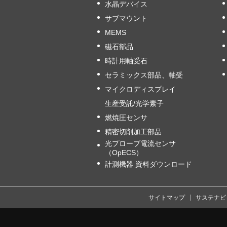
水晶デバイス
サブマウント
MEMS
磁石部品
時計用軸受石
セラミックス部品、軸受
マイクロディスプレイ
生産受託/光学素子
燃焼圧センサ
精密切削加工部品
光プローブ電流センサ
（OpECS）
計測機器 資料ダウンロード
サイトマップ
サステナビ