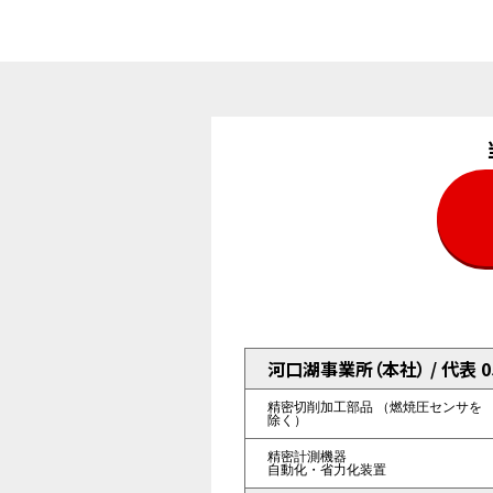
河口湖事業所（本社） / 代表 055
精密切削加工部品
（燃焼圧センサを
除く）
精密計測機器
自動化・省力化装置