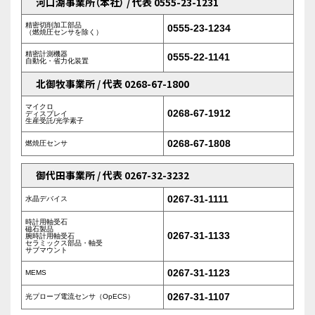
河口湖事業所（本社） / 代表 0555-23-1231
精密切削加工部品
0555-23-1234
（燃焼圧センサを除く）
精密計測機器
0555-22-1141
自動化・省力化装置
北御牧事業所 / 代表 0268-67-1800
マイクロ
0268-67-1912
ディスプレイ
生産受託/光学素子
0268-67-1808
燃焼圧センサ
御代田事業所 / 代表 0267-32-3232
0267-31-1111
水晶デバイス
時計用軸受石
磁石製品
0267-31-1133
腕時計用軸受石
セラミックス部品・軸受
サブマウント
0267-31-1123
MEMS
0267-31-1107
光プローブ電流センサ（OpECS）