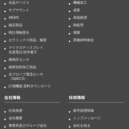
水晶デバイス
機械加工
サブマウント
成形
MEMS
表面処理
磁石部品
熱処理
時計用軸受石
薄膜
セラミックス部品、軸受
異種材料接合
マイクロディスプレイ
生産受託/光学素子
燃焼圧センサ
精密切削加工部品
光プローブ電流センサ
（OpECS）
計測機器 資料ダウンロード
会社情報
採用情報
社長挨拶
新卒採用情報
会社概要
トップメッセージ
事業所及びグループ会社
会社を知る