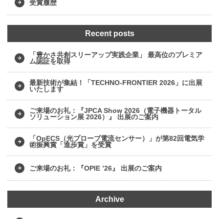
受賞履歴
Recent posts
「豊かさ共創スリーアップ実践企業」 最高位のプレミア
ム認証を取得
最新技術が集結！「TECHNO-FRONTIER 2026」に出展
いたします
ご来場のお礼：『JPCA Show 2026（電子機器トータル
ソリューション展 2026）』 出展のご案内
「OpECS（光プローブ電流センサー）」が第82回電気学
術振興賞「進歩賞」を受賞
ご来場のお礼：『OPIE ’26』 出展のご案内
Archive