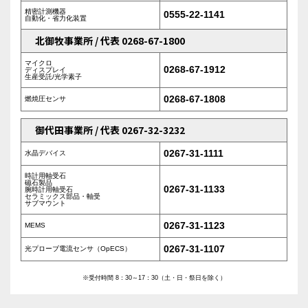
精密計測機器
0555-22-1141
自動化・省力化装置
北御牧事業所 / 代表 0268-67-1800
マイクロ
0268-67-1912
ディスプレイ
生産受託/光学素子
0268-67-1808
燃焼圧センサ
御代田事業所 / 代表 0267-32-3232
0267-31-1111
水晶デバイス
時計用軸受石
磁石製品
0267-31-1133
腕時計用軸受石
セラミックス部品・軸受
サブマウント
0267-31-1123
MEMS
0267-31-1107
光プローブ電流センサ（OpECS）
※受付時間 8：30～17：30（土・日・祭日を除く）