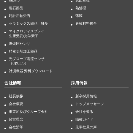
MEMS
表面処理
磁石部品
熱処理
時計用軸受石
薄膜
セラミックス部品、軸受
異種材料接合
マイクロディスプレイ
生産受託/光学素子
燃焼圧センサ
精密切削加工部品
光プローブ電流センサ
（OpECS）
計測機器 資料ダウンロード
会社情報
採用情報
社長挨拶
新卒採用情報
会社概要
トップメッセージ
事業所及びグループ会社
会社を知る
経営理念
職種ガイド
会社沿革
先輩社員の声