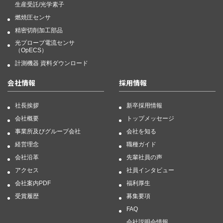
生産受託/光学素子
燃焼圧センサ
精密切削加工部品
光プローブ電流センサ
（OpECS）
計測機器 資料ダウンロード
会社情報
採用情報
社長挨拶
新卒採用情報
会社概要
トップメッセージ
事業所及びグループ会社
会社を知る
経営理念
職種ガイド
会社沿革
先輩社員の声
アクセス
社員インタビュー
会社案内PDF
福利厚生
受賞履歴
募集要項
FAQ
会社説明会情報