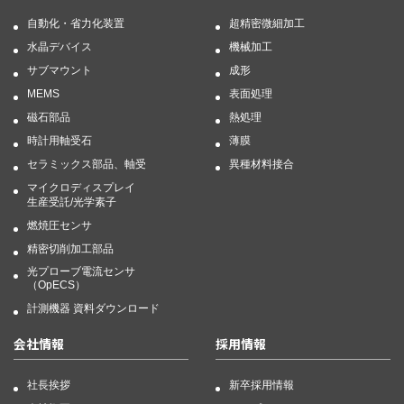
自動化・省力化装置
超精密微細加工
水晶デバイス
機械加工
サブマウント
成形
MEMS
表面処理
磁石部品
熱処理
時計用軸受石
薄膜
セラミックス部品、軸受
異種材料接合
マイクロディスプレイ
生産受託/光学素子
燃焼圧センサ
精密切削加工部品
光プローブ電流センサ
（OpECS）
計測機器 資料ダウンロード
会社情報
採用情報
社長挨拶
新卒採用情報