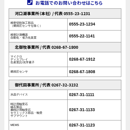
お電話でのお問い合わせはこちら
河口湖事業所（本社） / 代表 0555-23-1231
精密切削加工部品
0555-23-1234
（燃焼圧センサを除く）
精密計測機器
0555-22-1141
自動化・省力化装置
北御牧事業所 / 代表 0268-67-1800
マイクロ
0268-67-1912
ディスプレイ
生産受託/光学素子
0268-67-1808
燃焼圧センサ
御代田事業所 / 代表 0267-32-3232
0267-31-1111
水晶デバイス
時計用軸受石
磁石製品
0267-31-1133
腕時計用軸受石
セラミックス部品・軸受
サブマウント
0267-31-1123
MEMS