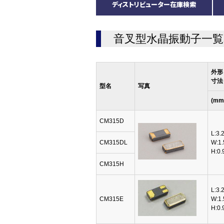
ディストリビューター在庫検索
音叉型水晶振動子一覧
外形
寸法
型名
写真
(mm
CM315D
L:3.
CM315DL
W:1.
H:0.
CM315H
L:3.
CM315E
W:1.
H:0.