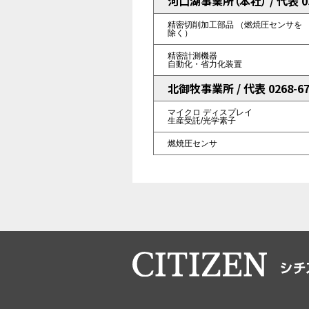
河口湖事業所（本社） / 代表 055
精密切削加工部品
（燃焼圧センサを
除く）
精密計測機器
自動化・省力化装置
北御牧事業所 / 代表 0268-67
マイクロ
ディスプレイ
生産受託/光学素子
燃焼圧センサ