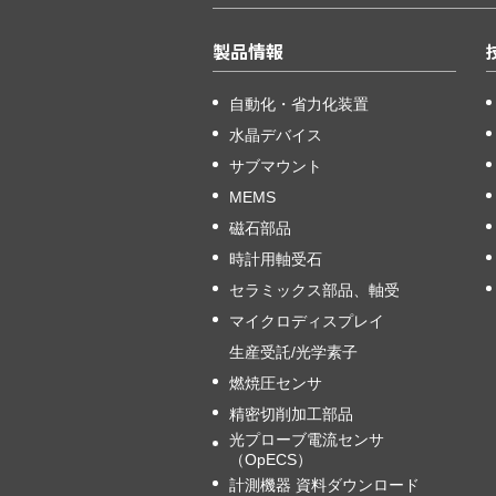
製品情報
自動化・省力化装置
水晶デバイス
サブマウント
MEMS
磁石部品
時計用軸受石
セラミックス部品、軸受
マイクロディスプレイ
生産受託/光学素子
燃焼圧センサ
精密切削加工部品
光プローブ電流センサ
（OpECS）
計測機器 資料ダウンロード