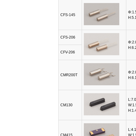
Φ:1.
CFS-145
H:5.
CFS-206
Φ:2.
H:6.
CFV-206
Φ:2.
CMR200T
H:6.
L:7.
CM130
W:1.
H:1.
L:4.
CM415
W:1.