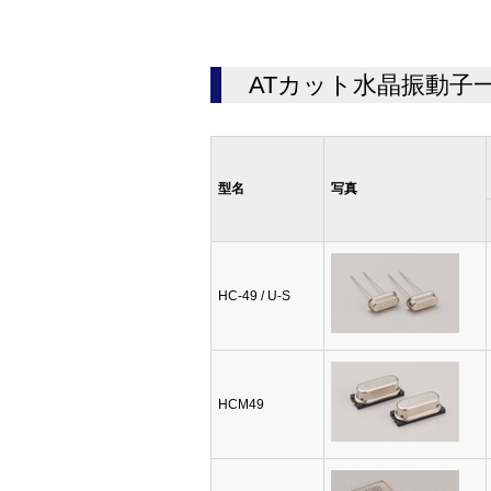
ATカット水晶振動子
型名
写真
HC-49 / U-S
HCM49