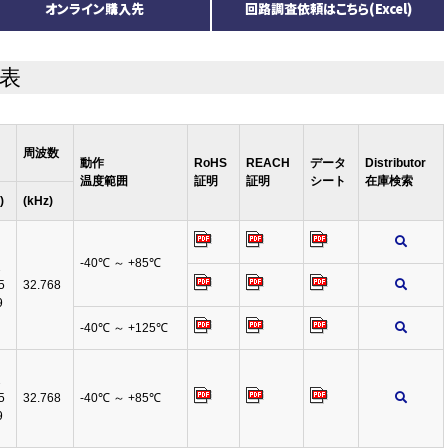
オンライン購入先
回路調査依頼はこちら(Excel)
表
周波数
動作
RoHS
REACH
データ
Distributor
温度範囲
証明
証明
シート
在庫検索
)
(kHz)
-40℃ ～ +85℃
2
5
32.768
9
-40℃ ～ +125℃
2
5
32.768
-40℃ ～ +85℃
9