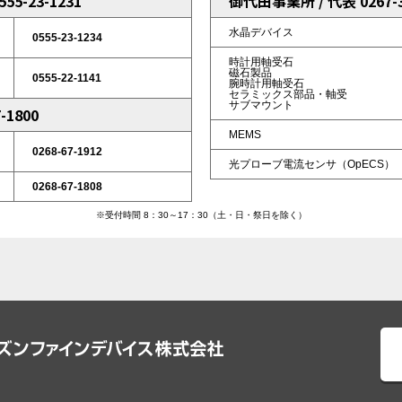
5-23-1231
御代田事業所 / 代表 0267-3
水晶デバイス
0555-23-1234
時計用軸受石
磁石製品
0555-22-1141
腕時計用軸受石
セラミックス部品・軸受
サブマウント
-1800
MEMS
0268-67-1912
光プローブ電流センサ（OpECS）
0268-67-1808
※受付時間 8：30～17：30（土・日・祭日を除く）