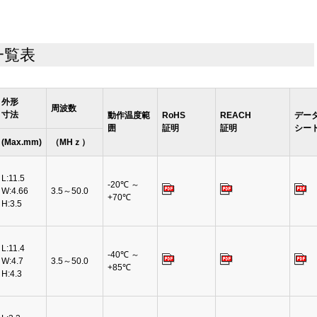
一覧表
外形
周波数
寸法
動作温度範
RoHS
REACH
デー
囲
証明
証明
シー
(Max.mm)
（MHｚ）
L:11.5
-20℃ ～
W:4.66
3.5～50.0
+70℃
H:3.5
L:11.4
-40℃ ～
W:4.7
3.5～50.0
+85℃
H:4.3