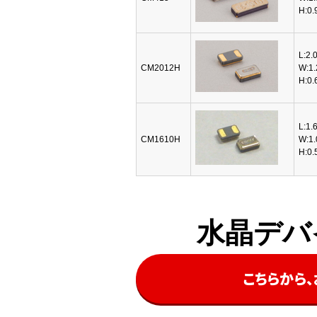
H:0.
L:2.
CM2012H
W:1.
H:0.
L:1.
CM1610H
W:1.
H:0.
水晶デバ
こちらから