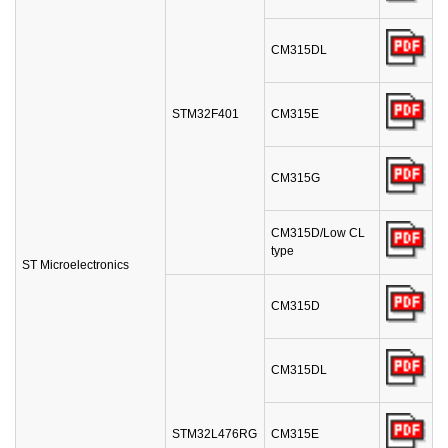
CM315DL
STM32F401
CM315E
CM315G
CM315D/Low CL
type
ST Microelectronics
CM315D
CM315DL
STM32L476RG
CM315E