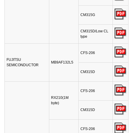
CM315G
CM315D/Low CL
type
CFS-206
FUJITSU
MB9AF132L5
SEMICONDUCTOR
CM315D
CFS-206
RX210(1M
byte)
CM315D
CFS-206