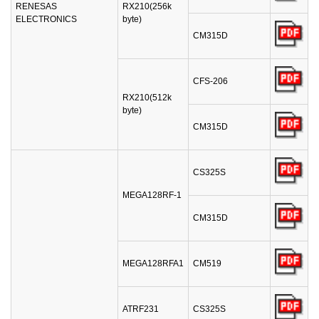
RENESAS
RX210(256k
ELECTRONICS
byte)
CM315D
CFS-206
RX210(512k
byte)
CM315D
CS325S
MEGA128RF-1
CM315D
MEGA128RFA1
CM519
ATRF231
CS325S