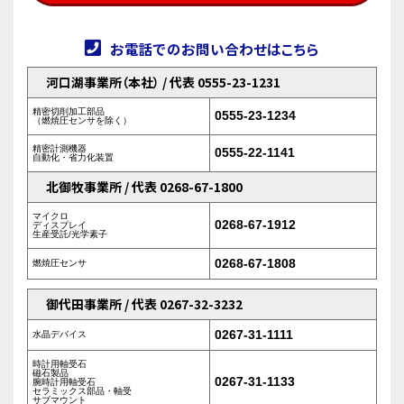
お電話でのお問い合わせはこちら
河口湖事業所（本社） / 代表 0555-23-1231
精密切削加工部品
0555-23-1234
（燃焼圧センサを除く）
精密計測機器
0555-22-1141
自動化・省力化装置
北御牧事業所 / 代表 0268-67-1800
マイクロ
0268-67-1912
ディスプレイ
生産受託/光学素子
0268-67-1808
燃焼圧センサ
御代田事業所 / 代表 0267-32-3232
0267-31-1111
水晶デバイス
時計用軸受石
磁石製品
0267-31-1133
腕時計用軸受石
セラミックス部品・軸受
サブマウント