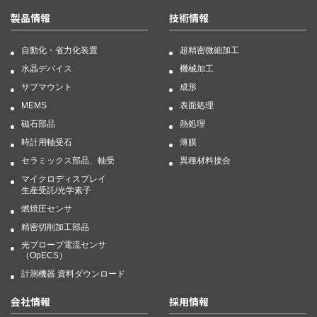
製品情報
技術情報
自動化・省力化装置
超精密微細加工
水晶デバイス
機械加工
サブマウント
成形
MEMS
表面処理
磁石部品
熱処理
時計用軸受石
薄膜
セラミックス部品、軸受
異種材料接合
マイクロディスプレイ
生産受託/光学素子
燃焼圧センサ
精密切削加工部品
光プローブ電流センサ
（OpECS）
計測機器 資料ダウンロード
会社情報
採用情報